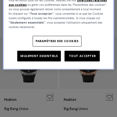
Pour en savoir plus sur les Cookies, veuillez lire nos
Directives relatives
Hublot
Hublot
aux cookies
ou gérer vos préférences dans les "Paramètres des cookies",
où vous pouvez également retirer votre consentement à tout moment.
Big Bang Unico Pink Sapphire
Big Bang Unico
En cliquant sur
“Tout accepter“
, vous consentez à ce que les Cookies
soient configurés à toutes les fins susmentionnées. Si vous cliquez sur
“Seulement essentiels”
, vous acceptez l'utilisation uniquement des
110 000 CHF
21 900 CHF
cookies nécessaires.
PARAMÈTRES DES COOKIES
SEULEMENT ESSENTIELS
TOUT ACCEPTER
Hublot
Hublot
Big Bang Unico
Big Bang Unico