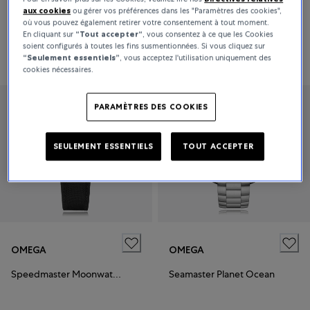
aux cookies
ou gérer vos préférences dans les "Paramètres des cookies",
Speedmaster Moonwatch Professional
Seamaster Diver
où vous pouvez également retirer votre consentement à tout moment.
En cliquant sur
“Tout accepter“
, vous consentez à ce que les Cookies
soient configurés à toutes les fins susmentionnées. Si vous cliquez sur
6 600 CHF
5 300 CHF
“Seulement essentiels”
, vous acceptez l'utilisation uniquement des
cookies nécessaires.
PARAMÈTRES DES COOKIES
SEULEMENT ESSENTIELS
TOUT ACCEPTER
OMEGA
OMEGA
Speedmaster Moonwatch Professional
Seamaster Planet Ocean