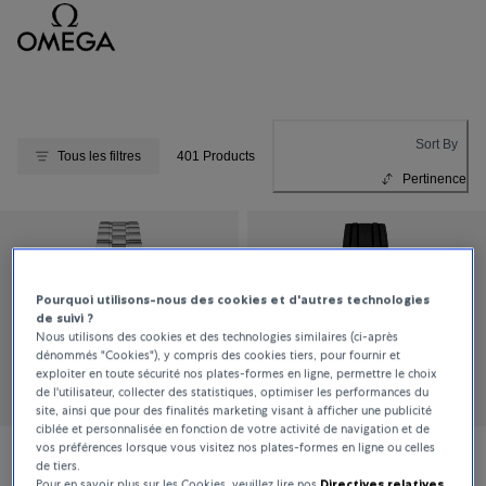
Sort By
Tous les filtres
401 Products
Pertinence
Pourquoi utilisons-nous des cookies et d'autres technologies
de suivi ?
Nous utilisons des cookies et des technologies similaires (ci-après
dénommés "Cookies"), y compris des cookies tiers, pour fournir et
exploiter en toute sécurité nos plates-formes en ligne, permettre le choix
de l'utilisateur, collecter des statistiques, optimiser les performances du
site, ainsi que pour des finalités marketing visant à afficher une publicité
ciblée et personnalisée en fonction de votre activité de navigation et de
vos préférences lorsque vous visitez nos plates-formes en ligne ou celles
de tiers.
OMEGA
OMEGA
Pour en savoir plus sur les Cookies, veuillez lire nos
Directives relatives