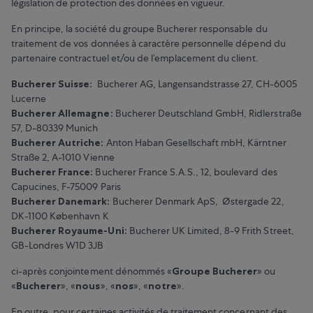
législation de protection des données en vigueur.
En principe, la société du groupe Bucherer responsable du
traitement de vos données à caractère personnelle dépend du
partenaire contractuel et/ou de l’emplacement du client.
Bucherer Suisse:
Bucherer AG, Langensandstrasse 27, CH-6005
Lucerne
Bucherer Allemagne:
Bucherer Deutschland GmbH, Ridlerstraße
57, D-80339 Munich
Bucherer Autriche:
Anton Haban Gesellschaft mbH, Kärntner
Straße 2, A-1010 Vienne
Bucherer France:
Bucherer France S.A.S., 12, boulevard des
Capucines, F-75009 Paris
Bucherer Danemark:
Bucherer Denmark ApS, Østergade 22,
DK-1100 København K
Bucherer Royaume-Uni:
Bucherer UK Limited, 8-9 Frith Street,
GB-Londres W1D 3JB
ci-après conjointement dénommés «
Groupe Bucherer
» ou
«
Bucherer
», «
nous
», «
nos
», «
notre
».
En outre, pour certaines activités de traitement concernant des