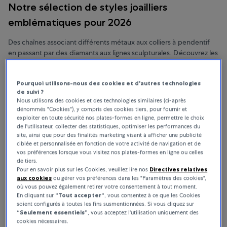
Notre sélection de styles joailliers
emblématiques pour 2026
Des chaînes associant différents métaux aux colliers à pendentif
en passant par des diamants aux lignes sculpturales. Découvrez les
tendances joaillières à suivre pour réinventer votre collection
personnelle dans l'année à venir.
Pourquoi utilisons-nous des cookies et d'autres technologies
de suivi ?
Nous utilisons des cookies et des technologies similaires (ci-après
dénommés "Cookies"), y compris des cookies tiers, pour fournir et
exploiter en toute sécurité nos plates-formes en ligne, permettre le choix
de l'utilisateur, collecter des statistiques, optimiser les performances du
site, ainsi que pour des finalités marketing visant à afficher une publicité
ciblée et personnalisée en fonction de votre activité de navigation et de
vos préférences lorsque vous visitez nos plates-formes en ligne ou celles
de tiers.
Pour en savoir plus sur les Cookies, veuillez lire nos
Directives relatives
aux cookies
ou gérer vos préférences dans les "Paramètres des cookies",
où vous pouvez également retirer votre consentement à tout moment.
En cliquant sur
“Tout accepter“
, vous consentez à ce que les Cookies
soient configurés à toutes les fins susmentionnées. Si vous cliquez sur
“Seulement essentiels”
, vous acceptez l'utilisation uniquement des
cookies nécessaires.