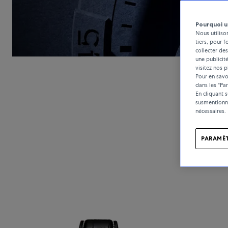
Pourquoi u
Nous utiliso
tiers, pour f
collecter des
une publicit
visitez nos p
Pour en savoi
dans les "Pa
En cliquant 
susmentionné
nécessaires.
PARAMÈT
Fondée en 18
entreprise 