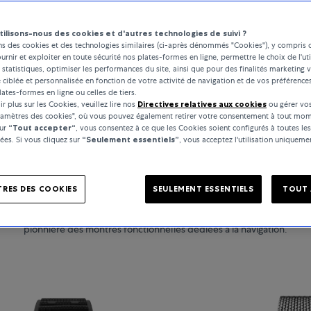
tilisons-nous des cookies et d'autres technologies de suivi ?
ns des cookies et des technologies similaires (ci-après dénommés "Cookies"), y compris 
ournir et exploiter en toute sécurité nos plates-formes en ligne, permettre le choix de l'uti
 statistiques, optimiser les performances du site, ainsi que pour des finalités marketing v
é ciblée et personnalisée en fonction de votre activité de navigation et de vos préférence
lates-formes en ligne ou celles de tiers.
r plus sur les Cookies, veuillez lire nos
Directives relatives aux cookies
ou gérer vos
ramètres des cookies", où vous pouvez également retirer votre consentement à tout mom
sur
“Tout accepter“
, vous consentez à ce que les Cookies soient configurés à toutes les
MONTRES
es. Si vous cliquez sur
“Seulement essentiels”
, vous acceptez l'utilisation uniquem
Breitling
RES DES COOKIES
SEULEMENT ESSENTIELS
TOUT 
84, Breitling est aujourd’hui l’un des principaux fabricants de montres s
innovante est reconnue comme l’inventrice du chronographe moderne 
pionnière des montres fonctionnelles dédiées à la navigation.