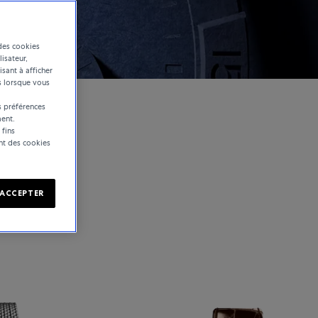
des cookies
lisateur,
isant à afficher
s lorsque vous
 préférences
ent.
 fins
ent des cookies
ACCEPTER
uisses. Cette
et comme une