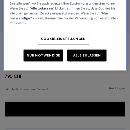
Einstellungen", wo Sie auch jederzeit Ihre Zustimmung widerrufen können.
Wenn Sie auf
“Alle zulassen“
klicken, stimmen Sie zu, dass Cookies für
alle oben genannten Zwecke eingesetzt werden. Wenn Sie auf
“Nur
notwendige”
klicken, stimmen Sie nur der Verwendung von essenziellen
Cookies zu.
COOKIE-EINSTELLUNGEN
Tissot
NUR NOTWENDIGE
ALLE ZULASSEN
CHEMIN DES TOURELLES POWERMATIC 80 34MM
795 CHF
Auf Lager
inkl. MwSt. / kostenloser Versand
...