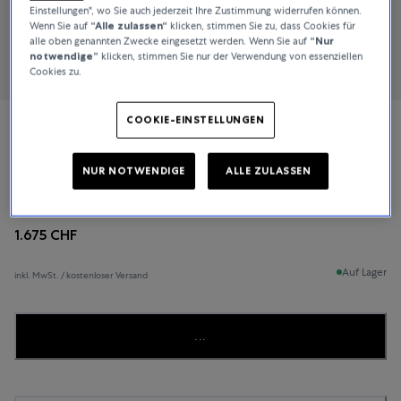
Einstellungen", wo Sie auch jederzeit Ihre Zustimmung widerrufen können.
Wenn Sie auf
“Alle zulassen“
klicken, stimmen Sie zu, dass Cookies für
alle oben genannten Zwecke eingesetzt werden. Wenn Sie auf
“Nur
notwendige”
klicken, stimmen Sie nur der Verwendung von essenziellen
Cookies zu.
COOKIE-EINSTELLUNGEN
Tissot
NUR NOTWENDIGE
ALLE ZULASSEN
CHEMIN DES TOURELLES POWERMATIC 80 42MM
1.675 CHF
Auf Lager
inkl. MwSt. / kostenloser Versand
...