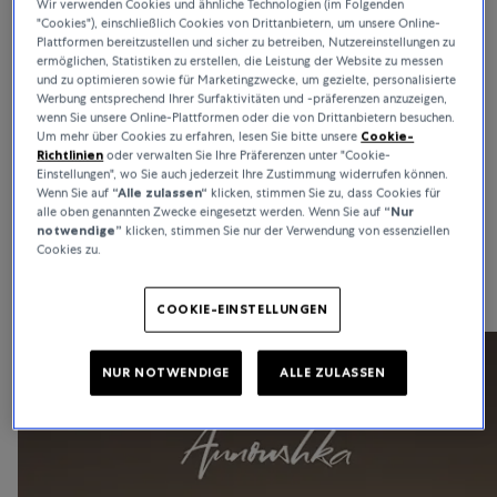
Wir verwenden Cookies und ähnliche Technologien (im Folgenden
VISIONÄRE, DIE ZEITGENÖSSISCHES SCHMUCKDESIGN PRÄGEN
"Cookies"), einschließlich Cookies von Drittanbietern, um unsere Online-
Plattformen bereitzustellen und sicher zu betreiben, Nutzereinstellungen zu
Icons of Craft
ermöglichen, Statistiken zu erstellen, die Leistung der Website zu messen
und zu optimieren sowie für Marketingzwecke, um gezielte, personalisierte
Icons of Craft ist eine Plattform, die unverwechselbare
Werbung entsprechend Ihrer Surfaktivitäten und -präferenzen anzuzeigen,
wenn Sie unsere Online-Plattformen oder die von Drittanbietern besuchen.
Designsprachen der modernen Schmuckkunst ins Rampenlicht
Um mehr über Cookies zu erfahren, lesen Sie bitte unsere
Cookie-
rückt. Hier präsentieren wir Designer wie Annoushka, Fernando
Richtlinien
oder verwalten Sie Ihre Präferenzen unter "Cookie-
Jorge, Spinelli Kilcollin und Suzanne Kalan die neue Massstäbe
Einstellungen", wo Sie auch jederzeit Ihre Zustimmung widerrufen können.
setzen – Visionäre, die fundiertes technisches Know-how mit
Wenn Sie auf
“Alle zulassen“
klicken, stimmen Sie zu, dass Cookies für
kreativer Raffinesse verbinden. Entdecken Sie eine kuratierte
alle oben genannten Zwecke eingesetzt werden. Wenn Sie auf
“Nur
notwendige”
klicken, stimmen Sie nur der Verwendung von essenziellen
Auswahl, die für unabhängiges Design steht, geprägt von
Cookies zu.
Charakter, Intention und meisterhafter Ausführung.
COOKIE-EINSTELLUNGEN
NUR NOTWENDIGE
ALLE ZULASSEN