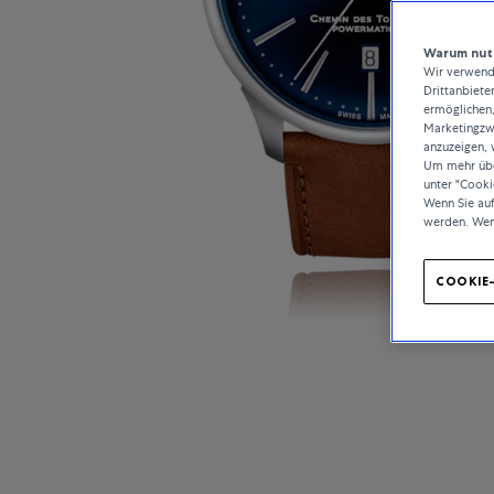
Warum nutz
Wir verwende
Drittanbiete
ermöglichen,
Marketingzwe
anzuzeigen, 
Um mehr über
unter "Cooki
Wenn Sie au
werden. Wen
COOKIE