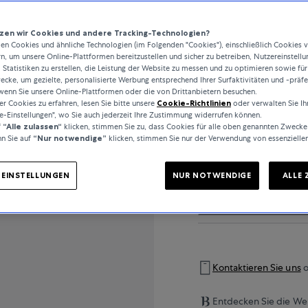
en wir Cookies und andere Tracking-Technologien?
..
n Cookies und ähnliche Technologien (im Folgenden "Cookies"), einschließlich Cookies 
rn, um unsere Online-Plattformen bereitzustellen und sicher zu betreiben, Nutzereinstellu
 Statistiken zu erstellen, die Leistung der Website zu messen und zu optimieren sowie für
cke, um gezielte, personalisierte Werbung entsprechend Ihrer Surfaktivitäten und -präf
wenn Sie unsere Online-Plattformen oder die von Drittanbietern besuchen.
 Cookies zu erfahren, lesen Sie bitte unsere
Cookie-Richtlinien
oder verwalten Sie Ih
PRODUKTDETAILS
e-Einstellungen", wo Sie auch jederzeit Ihre Zustimmung widerrufen können.
f
“Alle zulassen“
klicken, stimmen Sie zu, dass Cookies für alle oben genannten Zwecke
n Sie auf
“Nur notwendige”
klicken, stimmen Sie nur der Verwendung von essenzielle
-EINSTELLUNGEN
NUR NOTWENDIGE
ALLE 
SPEZIFIKATIONEN
Kontaktieren Sie uns
o
Entdecken Sie die Wel