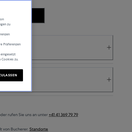
.
von
ngen zu
erenzen
re Präferenzen
 eingesetzt
n Cookies zu.
ZULASSEN
der rufen Sie uns an unter
+41 41 369 79 79
t von Bucherer.
Standorte