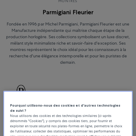
MONTRES
Parmigiani Fleurier
Fondée en 1996 par Michel Parmigiani, Parmigiani Fleurier est une
Manufacture indépendante qui maîtrise chaque étape de la
production horlogère. Ses collections symbolisent un luxe discret,
mêlant style minimaliste riche et savoir-faire d'exception. Ses
montres représentent le choix idéal pour les connaisseurs à la
recherche d'une élégance intemporelle et pour les puristes de
demain.
Pourquoi utilisons-nous des cookies et d'autres technologies
de suivi ?
Nous utilisons des cookies et des technologies similaires (ci-après
dénommés "Cookies"), y compris des cookies tiers, pour fournir et
exploiter en toute sécurité nos plates-formes en ligne, permettre le choix
Sort By
de l'utilisateur, collecter des statistiques, optimiser les performances du
Tous les filtres
16 Products