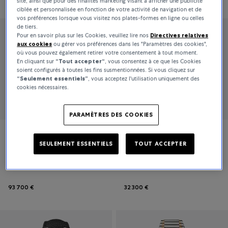
site, ainsi que pour des finalités marketing visant à afficher une publicité
Pertinence
ciblée et personnalisée en fonction de votre activité de navigation et de
vos préférences lorsque vous visitez nos plates-formes en ligne ou celles
de tiers.
Pour en savoir plus sur les Cookies, veuillez lire nos
Directives relatives
aux cookies
ou gérer vos préférences dans les "Paramètres des cookies",
où vous pouvez également retirer votre consentement à tout moment.
En cliquant sur
“Tout accepter“
, vous consentez à ce que les Cookies
soient configurés à toutes les fins susmentionnées. Si vous cliquez sur
“Seulement essentiels”
, vous acceptez l'utilisation uniquement des
cookies nécessaires.
PARAMÈTRES DES COOKIES
Parmigiani Fleurier
Parmigiani Fleurier
SEULEMENT ESSENTIELS
TOUT ACCEPTER
TONDA PF
TONDA PF SPORT
93 700 €
32 300 €