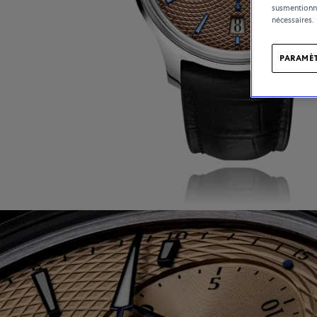
susmentionné
nécessaires.
PARAMÈT