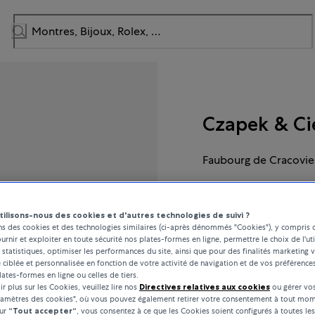
Czapek & Ci
Faubourg de Cracovie
43 100 €
tilisons-nous des cookies et d'autres technologies de suivi ?
ns des cookies et des technologies similaires (ci-après dénommés "Cookies"), y compris 
ournir et exploiter en toute sécurité nos plates-formes en ligne, permettre le choix de l'uti
incl. TVA / Livraison gratuite
 statistiques, optimiser les performances du site, ainsi que pour des finalités marketing v
é ciblée et personnalisée en fonction de votre activité de navigation et de vos préférence
lates-formes en ligne ou celles de tiers.
r plus sur les Cookies, veuillez lire nos
Directives relatives aux cookies
ou gérer vos
ramètres des cookies", où vous pouvez également retirer votre consentement à tout mom
VÉRIFIER LA D
sur
“Tout accepter“
, vous consentez à ce que les Cookies soient configurés à toutes les