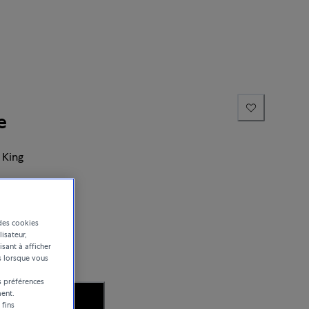
e
 King
des cookies
lisateur,
isant à afficher
s lorsque vous
 préférences
ent.
ISPONIBILITÉ
 fins