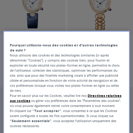
Pourquoi utilisons-nous des cookies et d'autres technologies
Breguet
Breguet
de suivi ?
Nous utilisons des cookies et des technologies similaires (ci-après
Reine De Naples
Reine De Naples
dénommés "Cookies"), y compris des cookies tiers, pour fournir et
exploiter en toute sécurité nos plates-formes en ligne, permettre le choix
de l'utilisateur, collecter des statistiques, optimiser les performances du
61 600 €
Prix sur demande
site, ainsi que pour des finalités marketing visant à afficher une publicité
ciblée et personnalisée en fonction de votre activité de navigation et de
vos préférences lorsque vous visitez nos plates-formes en ligne ou celles
de tiers.
Pour en savoir plus sur les Cookies, veuillez lire nos
Directives relatives
aux cookies
ou gérer vos préférences dans les "Paramètres des cookies",
où vous pouvez également retirer votre consentement à tout moment.
En cliquant sur
“Tout accepter“
, vous consentez à ce que les Cookies
soient configurés à toutes les fins susmentionnées. Si vous cliquez sur
“Seulement essentiels”
, vous acceptez l'utilisation uniquement des
cookies nécessaires.