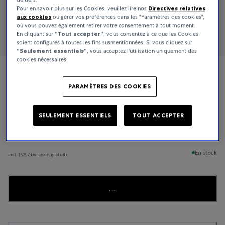
Pour en savoir plus sur les Cookies, veuillez lire nos
Directives relatives
aux cookies
ou gérer vos préférences dans les "Paramètres des cookies",
où vous pouvez également retirer votre consentement à tout moment.
En cliquant sur
“Tout accepter“
, vous consentez à ce que les Cookies
soient configurés à toutes les fins susmentionnées. Si vous cliquez sur
“Seulement essentiels”
, vous acceptez l'utilisation uniquement des
cookies nécessaires.
Bucherer Fine Jewellery
PARAMÈTRES DES COOKIES
Joy
SEULEMENT ESSENTIELS
TOUT ACCEPTER
3 100 €
En stock
incl. TVA / Livraison gratuite
...