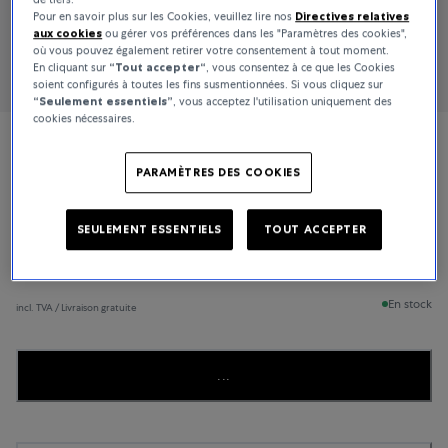
Pour en savoir plus sur les Cookies, veuillez lire nos
Directives relatives
aux cookies
ou gérer vos préférences dans les "Paramètres des cookies",
où vous pouvez également retirer votre consentement à tout moment.
En cliquant sur
“Tout accepter“
, vous consentez à ce que les Cookies
soient configurés à toutes les fins susmentionnées. Si vous cliquez sur
“Seulement essentiels”
, vous acceptez l'utilisation uniquement des
cookies nécessaires.
Bucherer Fine Jewellery
PARAMÈTRES DES COOKIES
Joy
SEULEMENT ESSENTIELS
TOUT ACCEPTER
5 800 €
En stock
incl. TVA / Livraison gratuite
...