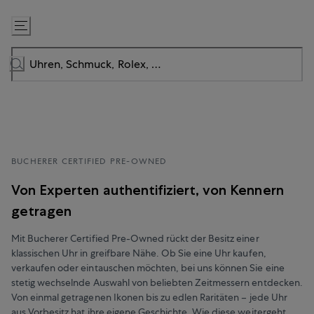
Zum
Inhalt
springen
BUCHERER CERTIFIED PRE-OWNED
Von Experten authentifiziert, von Kennern
getragen
Mit Bucherer Certified Pre-Owned rückt der Besitz einer
klassischen Uhr in greifbare Nähe. Ob Sie eine Uhr kaufen,
verkaufen oder eintauschen möchten, bei uns können Sie eine
stetig wechselnde Auswahl von beliebten Zeitmessern entdecken.
Von einmal getragenen Ikonen bis zu edlen Raritäten – jede Uhr
aus Vorbesitz hat ihre eigene Geschichte. Wie diese weitergeht,