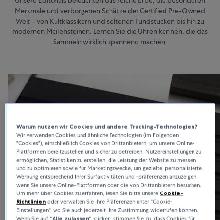
Unsere Editorials beleuchten das reiche Erbe, die besonderen
Merkmale und verborgenen Schätze der Certified Pre-Owned
Welt – von Kultklassikern und seltenen Fundstücken bis hin zu
modernen Meilensteinen. Lernen Sie die Uhren kennen, die das
Sammeln wirklich spannend machen.
Warum nutzen wir Cookies und andere Tracking-Technologien?
Wir verwenden Cookies und ähnliche Technologien (im Folgenden
"Cookies"), einschließlich Cookies von Drittanbietern, um unsere Online-
Plattformen bereitzustellen und sicher zu betreiben, Nutzereinstellungen zu
ermöglichen, Statistiken zu erstellen, die Leistung der Website zu messen
und zu optimieren sowie für Marketingzwecke, um gezielte, personalisierte
Werbung entsprechend Ihrer Surfaktivitäten und -präferenzen anzuzeigen,
wenn Sie unsere Online-Plattformen oder die von Drittanbietern besuchen.
Um mehr über Cookies zu erfahren, lesen Sie bitte unsere
Cookie-
Richtlinien
oder verwalten Sie Ihre Präferenzen unter "Cookie-
Einstellungen", wo Sie auch jederzeit Ihre Zustimmung widerrufen können.
Wenn Sie auf
“Alle zulassen“
klicken, stimmen Sie zu, dass Cookies für