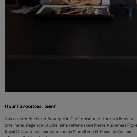
Hour Favourites: Genf
Aus unserer Bucherer Boutique in Genf präsentiert Lorenzo Franchi
zwei herausragende Stücke: eine seltene skelettierte Audemars Pigu
Royal Oak und ein charakterstarkes Modell von H. Moser & Cie. mit