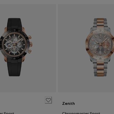
Zenith
r Sport
Chronomaster Sport