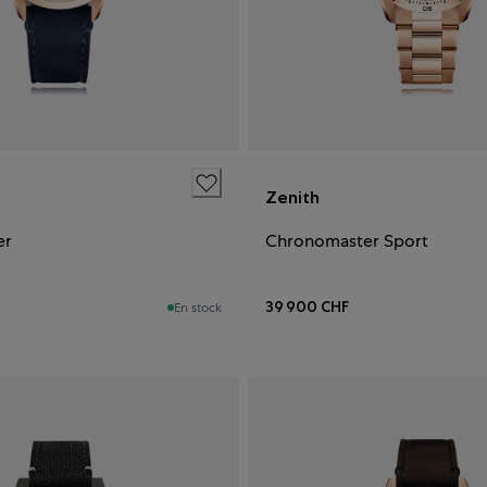
Zenith
er
Chronomaster Sport
39 900 CHF
En stock