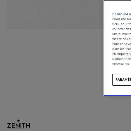
Pourquoi u
Nous utiliso
tiers, pour f
collecter des
une publicit
visitez nos p
Pour en savoi
dans les "Pa
En cliquant 
susmentionné
nécessaires.
PARAMÈT
Zenith propo
intemporel. Ré
d