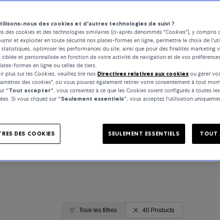
tilisons-nous des cookies et d'autres technologies de suivi ?
ns des cookies et des technologies similaires (ci-après dénommés "Cookies"), y compris 
ournir et exploiter en toute sécurité nos plates-formes en ligne, permettre le choix de l'uti
 statistiques, optimiser les performances du site, ainsi que pour des finalités marketing v
é ciblée et personnalisée en fonction de votre activité de navigation et de vos préférence
lates-formes en ligne ou celles de tiers.
r plus sur les Cookies, veuillez lire nos
Directives relatives aux cookies
ou gérer vos
ramètres des cookies", où vous pouvez également retirer votre consentement à tout mom
MONTRES
sur
“Tout accepter“
, vous consentez à ce que les Cookies soient configurés à toutes les
es. Si vous cliquez sur
“Seulement essentiels”
, vous acceptez l'utilisation uniquem
Zenith
RES DES COOKIES
SEULEMENT ESSENTIELS
TOUT 
se des garde-temps exceptionnels qui incarnent la précision, l'innovatio
putée pour ses mouvements révolutionnaires et son savoir-faire minutieu
es montres qui allient harmonieusement tradition et design contemporai
Tous les filtres
40 Products