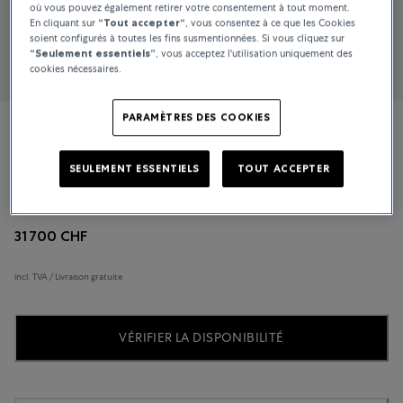
où vous pouvez également retirer votre consentement à tout moment.
En cliquant sur
“Tout accepter“
, vous consentez à ce que les Cookies
soient configurés à toutes les fins susmentionnées. Si vous cliquez sur
“Seulement essentiels”
, vous acceptez l'utilisation uniquement des
cookies nécessaires.
PARAMÈTRES DES COOKIES
Vacheron Constantin
SEULEMENT ESSENTIELS
TOUT ACCEPTER
Patrimony
31 700 CHF
incl. TVA / Livraison gratuite
VÉRIFIER LA DISPONIBILITÉ