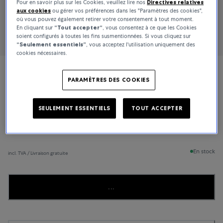
Pour en savoir plus sur les Cookies, veuillez lire nos
Directives relatives
aux cookies
ou gérer vos préférences dans les "Paramètres des cookies",
où vous pouvez également retirer votre consentement à tout moment.
En cliquant sur
“Tout accepter“
, vous consentez à ce que les Cookies
soient configurés à toutes les fins susmentionnées. Si vous cliquez sur
“Seulement essentiels”
, vous acceptez l'utilisation uniquement des
cookies nécessaires.
TAG Heuer
PARAMÈTRES DES COOKIES
Carrera
SEULEMENT ESSENTIELS
TOUT ACCEPTER
3 700 CHF
En stock
incl. TVA / Livraison gratuite
...