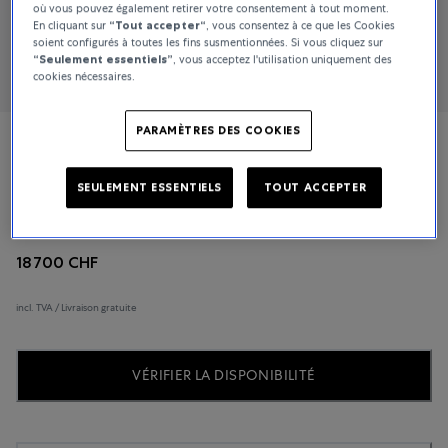
où vous pouvez également retirer votre consentement à tout moment.
En cliquant sur
“Tout accepter“
, vous consentez à ce que les Cookies
soient configurés à toutes les fins susmentionnées. Si vous cliquez sur
“Seulement essentiels”
, vous acceptez l'utilisation uniquement des
cookies nécessaires.
PARAMÈTRES DES COOKIES
Panerai
SEULEMENT ESSENTIELS
TOUT ACCEPTER
Luminor Due
18 700 CHF
incl. TVA / Livraison gratuite
VÉRIFIER LA DISPONIBILITÉ