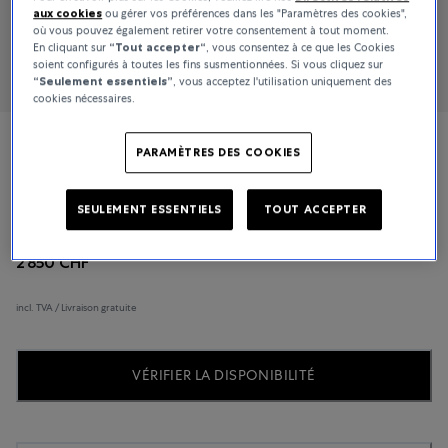
aux cookies
ou gérer vos préférences dans les "Paramètres des cookies",
où vous pouvez également retirer votre consentement à tout moment.
En cliquant sur
“Tout accepter“
, vous consentez à ce que les Cookies
soient configurés à toutes les fins susmentionnées. Si vous cliquez sur
“Seulement essentiels”
, vous acceptez l'utilisation uniquement des
cookies nécessaires.
Longines
PARAMÈTRES DES COOKIES
The Longines Master Collection
SEULEMENT ESSENTIELS
TOUT ACCEPTER
2 850 CHF
incl. TVA / Livraison gratuite
VÉRIFIER LA DISPONIBILITÉ