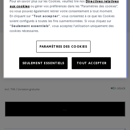
Pour en savoir plus sur les Cookies, veuillez lire nos
Directives relatives
aux cookies
ou gérer vos préférences dans les "Paramètres des cookies",
où vous pouvez également retirer votre consentement à tout moment.
En cliquant sur
“Tout accepter“
, vous consentez à ce que les Cookies
soient configurés à toutes les fins susmentionnées. Si vous cliquez sur
“Seulement essentiels”
, vous acceptez l'utilisation uniquement des
cookies nécessaires.
Longines
PARAMÈTRES DES COOKIES
Master Collection
SEULEMENT ESSENTIELS
TOUT ACCEPTER
2 900 CHF
En stock
incl. TVA / Livraison gratuite
...