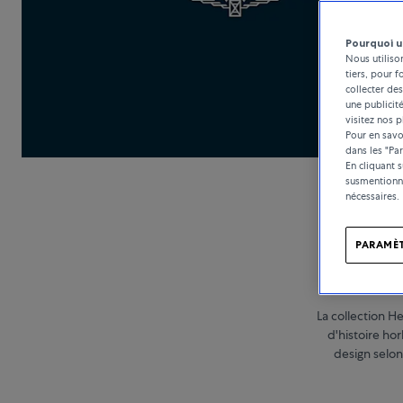
Pourquoi u
Nous utiliso
tiers, pour f
collecter des
une publicit
visitez nos p
Pour en savoi
dans les "Pa
En cliquant 
susmentionné
nécessaires.
PARAMÈT
La collection H
d'histoire ho
design selon