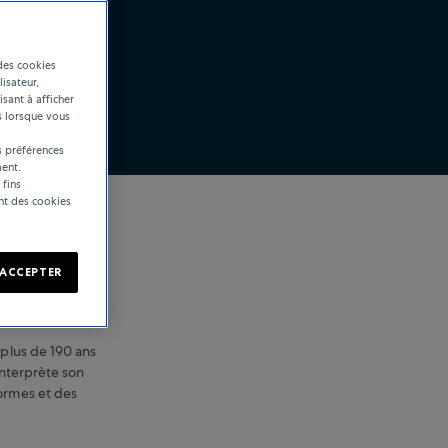
des cookies
lisateur,
isant à afficher
s lorsque vous
 préférences
ent.
 fins
ent des cookies
ACCEPTER
 plus de 190 ans
interprète son
formes et des