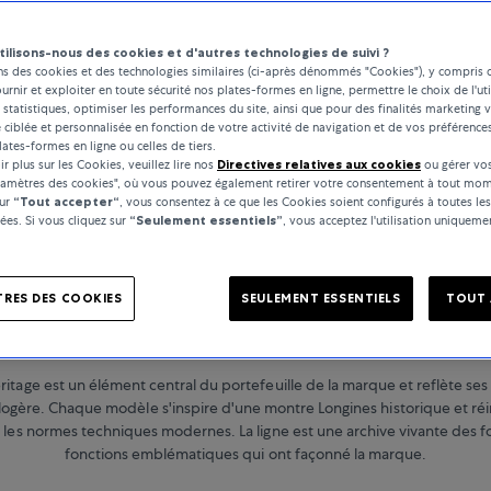
tilisons-nous des cookies et d'autres technologies de suivi ?
ns des cookies et des technologies similaires (ci-après dénommés "Cookies"), y compris 
ournir et exploiter en toute sécurité nos plates-formes en ligne, permettre le choix de l'uti
 statistiques, optimiser les performances du site, ainsi que pour des finalités marketing v
é ciblée et personnalisée en fonction de votre activité de navigation et de vos préférence
lates-formes en ligne ou celles de tiers.
r plus sur les Cookies, veuillez lire nos
Directives relatives aux cookies
ou gérer vos
ramètres des cookies", où vous pouvez également retirer votre consentement à tout mom
sur
“Tout accepter“
, vous consentez à ce que les Cookies soient configurés à toutes les
es. Si vous cliquez sur
“Seulement essentiels”
, vous acceptez l'utilisation uniquem
LONGINES MONTRES
RES DES COOKIES
SEULEMENT ESSENTIELS
TOUT 
Heritage
eritage est un élément central du portefeuille de la marque et reflète ses
rlogère. Chaque modèle s'inspire d'une montre Longines historique et ré
 les normes techniques modernes. La ligne est une archive vivante des 
fonctions emblématiques qui ont façonné la marque.