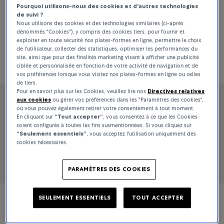
Pourquoi utilisons-nous des cookies et d'autres technologies
de suivi ?
Nous utilisons des cookies et des technologies similaires (ci-après
dénommés "Cookies"), y compris des cookies tiers, pour fournir et
exploiter en toute sécurité nos plates-formes en ligne, permettre le choix
de l'utilisateur, collecter des statistiques, optimiser les performances du
Sort By
site, ainsi que pour des finalités marketing visant à afficher une publicité
Tous les filtres
32 Products
ciblée et personnalisée en fonction de votre activité de navigation et de
Pertinence
vos préférences lorsque vous visitez nos plates-formes en ligne ou celles
de tiers.
Pour en savoir plus sur les Cookies, veuillez lire nos
Directives relatives
aux cookies
ou gérer vos préférences dans les "Paramètres des cookies",
où vous pouvez également retirer votre consentement à tout moment.
En cliquant sur
“Tout accepter“
, vous consentez à ce que les Cookies
soient configurés à toutes les fins susmentionnées. Si vous cliquez sur
“Seulement essentiels”
, vous acceptez l'utilisation uniquement des
cookies nécessaires.
PARAMÈTRES DES COOKIES
SEULEMENT ESSENTIELS
TOUT ACCEPTER
Jaeger-LeCoultre
Jaeger-LeCoultre
Rendez-Vous
Rendez-Vous