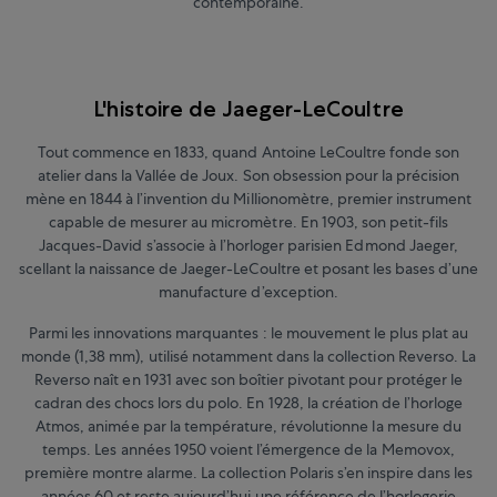
contemporaine.
L'histoire de Jaeger-LeCoultre
Tout commence en 1833, quand Antoine LeCoultre fonde son
atelier dans la Vallée de Joux. Son obsession pour la précision
mène en 1844 à l’invention du Millionomètre, premier instrument
capable de mesurer au micromètre. En 1903, son petit-fils
Jacques-David s’associe à l’horloger parisien Edmond Jaeger,
scellant la naissance de Jaeger-LeCoultre et posant les bases d’une
manufacture d’exception.
Parmi les innovations marquantes : le mouvement le plus plat au
monde (1,38 mm), utilisé notamment dans la collection Reverso. La
Reverso naît en 1931 avec son boîtier pivotant pour protéger le
cadran des chocs lors du polo. En 1928, la création de l’horloge
Atmos, animée par la température, révolutionne la mesure du
temps. Les années 1950 voient l’émergence de la Memovox,
première montre alarme. La collection Polaris s’en inspire dans les
années 60 et reste aujourd’hui une référence de l’horlogerie