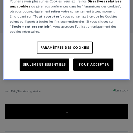
Pour en savoir plus sur les Cookies, veuillez lire nos
Directives relatives
aux cookies
ou gérer vos préférences dans les "Paramètres des cookies",
où vous pouvez également retirer votre consentement à tout moment.
En cliquant sur
“Tout accepter“
, vous consentez à ce que les Cookies
soient configurés à toutes les fins susmentionnées. Si vous cliquez sur
“Seulement essentiels”
, vous acceptez l'utilisation uniquement des
cookies nécessaires.
Jaeger-LeCoultre
PARAMÈTRES DES COOKIES
Master Ultra-Thin
SEULEMENT ESSENTIELS
TOUT ACCEPTER
10 800 CHF
En stock
incl. TVA / Livraison gratuite
...