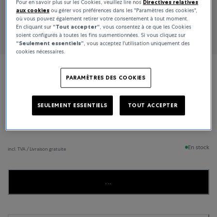
Pour en savoir plus sur les Cookies, veuillez lire nos
Directives relatives
aux cookies
ou gérer vos préférences dans les "Paramètres des cookies",
où vous pouvez également retirer votre consentement à tout moment.
En cliquant sur
“Tout accepter“
, vous consentez à ce que les Cookies
soient configurés à toutes les fins susmentionnées. Si vous cliquez sur
“Seulement essentiels”
, vous acceptez l'utilisation uniquement des
cookies nécessaires.
Girard-Perregaux
PARAMÈTRES DES COOKIES
Bridges
SEULEMENT ESSENTIELS
TOUT ACCEPTER
30 500 CHF
En stock
incl. TVA / Livraison gratuite
...