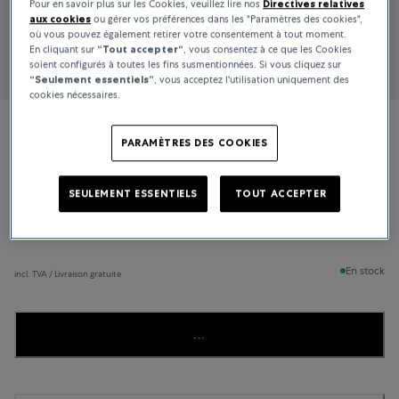
Pour en savoir plus sur les Cookies, veuillez lire nos
Directives relatives
aux cookies
ou gérer vos préférences dans les "Paramètres des cookies",
où vous pouvez également retirer votre consentement à tout moment.
En cliquant sur
“Tout accepter“
, vous consentez à ce que les Cookies
soient configurés à toutes les fins susmentionnées. Si vous cliquez sur
“Seulement essentiels”
, vous acceptez l'utilisation uniquement des
cookies nécessaires.
Carl F. Bucherer
PARAMÈTRES DES COOKIES
Patravi Traveltec Color Edition
SEULEMENT ESSENTIELS
TOUT ACCEPTER
12 300 CHF
En stock
incl. TVA / Livraison gratuite
...