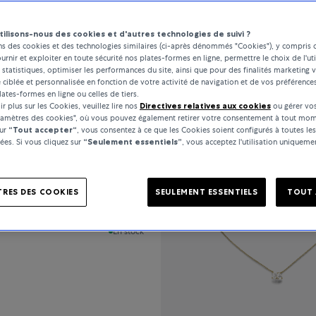
tilisons-nous des cookies et d'autres technologies de suivi ?
ns des cookies et des technologies similaires (ci-après dénommés "Cookies"), y compris 
Tous les filtres
92 Products
ournir et exploiter en toute sécurité nos plates-formes en ligne, permettre le choix de l'uti
 statistiques, optimiser les performances du site, ainsi que pour des finalités marketing v
é ciblée et personnalisée en fonction de votre activité de navigation et de vos préférence
lates-formes en ligne ou celles de tiers.
r plus sur les Cookies, veuillez lire nos
Directives relatives aux cookies
ou gérer vos
ramètres des cookies", où vous pouvez également retirer votre consentement à tout mom
sur
“Tout accepter“
, vous consentez à ce que les Cookies soient configurés à toutes les
es. Si vous cliquez sur
“Seulement essentiels”
, vous acceptez l'utilisation uniquem
ne Jewellery
RES DES COOKIES
SEULEMENT ESSENTIELS
TOUT 
En stock