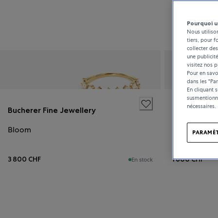
Pourquoi u
Nous utiliso
tiers, pour f
collecter des
une publicit
visitez nos p
Pour en savoi
dans les "Pa
En cliquant 
susmentionné
nécessaires.
Bucherer Fine Jewellery
Bucherer Fi
Bloom
Bloom
PARAMÈT
3 800 CHF
1 600 CHF
En stock