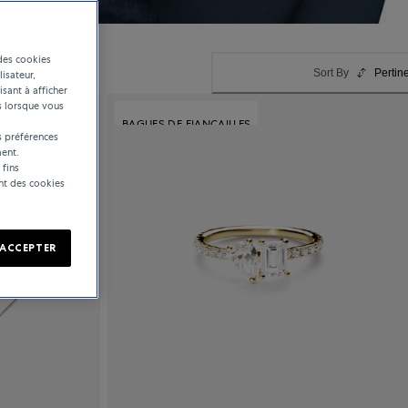
des cookies
Sort By
Pertin
lisateur,
isant à afficher
s lorsque vous
BAGUES DE FIANCAILLES
 préférences
ent.
 fins
ent des cookies
ACCEPTER