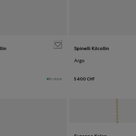
llin
Spinelli Kilcollin
Argo
5 400 CHF
En stock