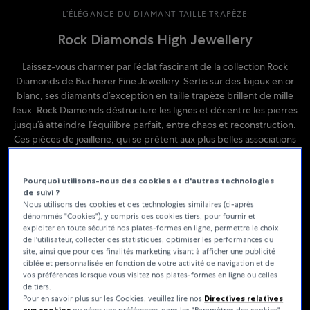
L’ÉLÉGANCE DU DIAMANT TAILLE TRAPÈZE
Rock Diamonds High Jewellery
Laissez-vous charmer par l’éclat fascinant de la collection Rock
Diamonds de Bucherer Fine Jewellery. Sertis sur des bijoux en or
blanc, ses diamants d’exception en taille trapèze brillent de mille
feux. Rock Diamonds déstructure les lignes et décentre les pierres
jusqu’à atteindre l’équilibre parfait, entre chaos et reconstruction.
Ces pièces de joaillerie, qui se prêtent aux plus belles associations
les unes avec les autres, jouent sur la symétrie et l’asymétrie pour
mettre en valeur la profondeur et la beauté rectiligne de la taille
Pourquoi utilisons-nous des cookies et d'autres technologies
trapèze.
de suivi ?
Nous utilisons des cookies et des technologies similaires (ci-après
dénommés "Cookies"), y compris des cookies tiers, pour fournir et
exploiter en toute sécurité nos plates-formes en ligne, permettre le choix
de l'utilisateur, collecter des statistiques, optimiser les performances du
site, ainsi que pour des finalités marketing visant à afficher une publicité
ciblée et personnalisée en fonction de votre activité de navigation et de
vos préférences lorsque vous visitez nos plates-formes en ligne ou celles
de tiers.
Pour en savoir plus sur les Cookies, veuillez lire nos
Directives relatives