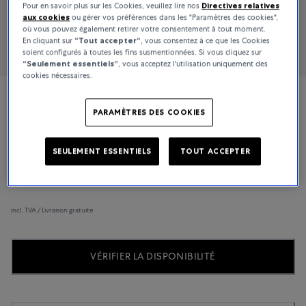
Pour en savoir plus sur les Cookies, veuillez lire nos
Directives relatives
aux cookies
ou gérer vos préférences dans les "Paramètres des cookies",
où vous pouvez également retirer votre consentement à tout moment.
En cliquant sur
“Tout accepter“
, vous consentez à ce que les Cookies
soient configurés à toutes les fins susmentionnées. Si vous cliquez sur
“Seulement essentiels”
, vous acceptez l'utilisation uniquement des
cookies nécessaires.
Messika
PARAMÈTRES DES COOKIES
SO Move
SEULEMENT ESSENTIELS
TOUT ACCEPTER
32 000 CHF
incl. TVA / Livraison gratuite
VÉRIFIER LA DISPONIBILITÉ