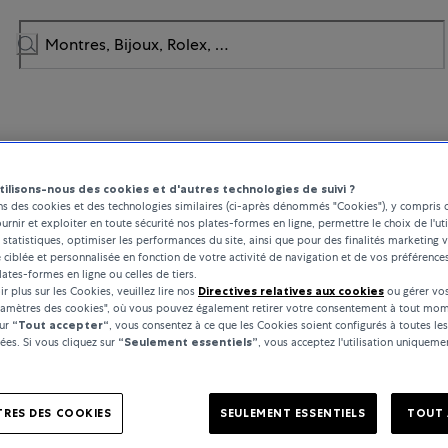
tilisons-nous des cookies et d'autres technologies de suivi ?
ns des cookies et des technologies similaires (ci-après dénommés "Cookies"), y compris 
ournir et exploiter en toute sécurité nos plates-formes en ligne, permettre le choix de l'uti
 statistiques, optimiser les performances du site, ainsi que pour des finalités marketing v
é ciblée et personnalisée en fonction de votre activité de navigation et de vos préférence
lates-formes en ligne ou celles de tiers.
r plus sur les Cookies, veuillez lire nos
Directives relatives aux cookies
ou gérer vos
ramètres des cookies", où vous pouvez également retirer votre consentement à tout mom
sur
“Tout accepter“
, vous consentez à ce que les Cookies soient configurés à toutes les
es. Si vous cliquez sur
“Seulement essentiels”
, vous acceptez l'utilisation uniquem
RES DES COOKIES
SEULEMENT ESSENTIELS
TOUT 