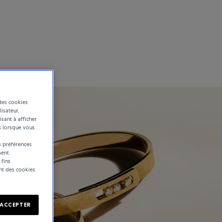
des cookies
lisateur,
isant à afficher
s lorsque vous
 préférences
ent.
 fins
ent des cookies
ACCEPTER