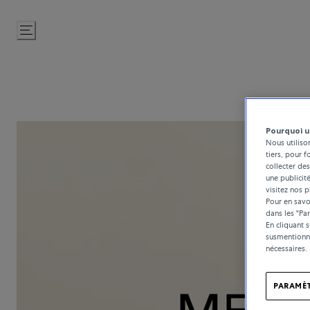
Passer
au
contenu
Pourquoi u
Nous utiliso
tiers, pour f
collecter des
une publicit
visitez nos p
Pour en savoi
dans les "Pa
En cliquant 
susmentionné
nécessaires.
PARAMÈT