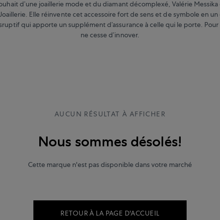
ouhait d’une joaillerie mode et du diamant décomplexé, Valérie Messika
oaillerie. Elle réinvente cet accessoire fort de sens et de symbole en un 
sruptif qui apporte un supplément d’assurance à celle qui le porte. Pour 
ne cesse d’innover.
AUCUN RÉSULTAT À AFFICHER
Nous sommes désolés!
Cette marque n'est pas disponible dans votre marché
RETOUR À LA PAGE D'ACCUEIL