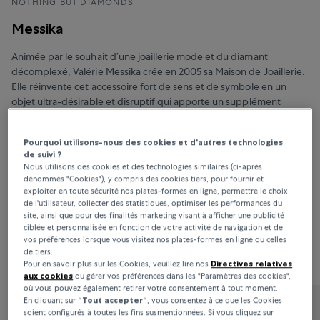
NOTHING BUT DIAMONDS
Messika
Animée par le souhait d’une joaillerie mode et du diamant
décomplexé, Valérie Messika crée en 2005 sa Maison de Joaillerie.
Elle réinvente cet accessoire fort de sens et de symbole en un
objet ultra-désirable et disruptif qui apporte un supplément
d’assurance à celle qui le porte. Pour y parvenir, elle ne cesse
d’innover.
Pourquoi utilisons-nous des cookies et d'autres technologies
de suivi ?
Nous utilisons des cookies et des technologies similaires (ci-après
dénommés "Cookies"), y compris des cookies tiers, pour fournir et
BUCHERER FINE JEWELLERY
exploiter en toute sécurité nos plates-formes en ligne, permettre le choix
de l'utilisateur, collecter des statistiques, optimiser les performances du
site, ainsi que pour des finalités marketing visant à afficher une publicité
ciblée et personnalisée en fonction de votre activité de navigation et de
vos préférences lorsque vous visitez nos plates-formes en ligne ou celles
Sort By
Tous les filtres
17 Products
de tiers.
Pour en savoir plus sur les Cookies, veuillez lire nos
Directives relatives
Pertinence
aux cookies
ou gérer vos préférences dans les "Paramètres des cookies",
où vous pouvez également retirer votre consentement à tout moment.
En cliquant sur
“Tout accepter“
, vous consentez à ce que les Cookies
soient configurés à toutes les fins susmentionnées. Si vous cliquez sur
Messika