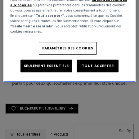
aux cookies
ou gérer vos préférences dans les "Paramètres des cookies",
où vous pouvez également retirer votre consentement à tout moment.
En cliquant sur
“Tout accepter“
, vous consentez à ce que les Cookies
soient configurés à toutes les fins susmentionnées. Si vous cliquez sur
Bijoux
“Seulement essentiels”
, vous acceptez l'utilisation uniquement des
cookies nécessaires.
Bucherer présente une sélection inégalée de bijoux de luxe,
méticuleusement sélectionnés pour incarner sophistication et art.
PARAMÈTRES DES COOKIES
Les clients découvriront une collection raffinée de colliers en
diamant, bagues et bracelets des marques emblématiques telles
que Bucherer Fine Jewellery, Boucheron, Messika et Chopard.
SEULEMENT ESSENTIELS
TOUT ACCEPTER
Chaque pièce de cet assortiment exclusif souligne l’élégance
intemporelle et un savoir-faire exceptionnel, offrant un choix
parfait pour ceux qui souhaitent exprimer leur style unique.
BUCHERER FINE JEWELLERY
Sort By
Tous les filtres
4 Products