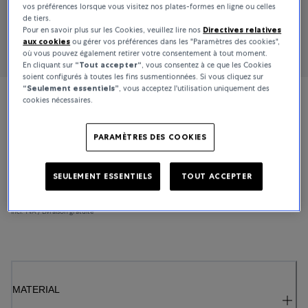
vos préférences lorsque vous visitez nos plates-formes en ligne ou celles
de tiers.
Pour en savoir plus sur les Cookies, veuillez lire nos
Directives relatives
aux cookies
ou gérer vos préférences dans les "Paramètres des cookies",
où vous pouvez également retirer votre consentement à tout moment.
En cliquant sur
“Tout accepter“
, vous consentez à ce que les Cookies
soient configurés à toutes les fins susmentionnées. Si vous cliquez sur
“Seulement essentiels”
, vous acceptez l'utilisation uniquement des
cookies nécessaires.
Bucherer Fine Jewellery
Symbols
PARAMÈTRES DES COOKIES
SEULEMENT ESSENTIELS
TOUT ACCEPTER
1 600 CHF
En stock
incl. TVA / Livraison gratuite
MATERIAL