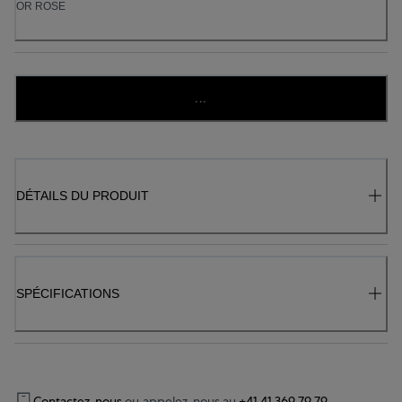
OR ROSE
...
DÉTAILS DU PRODUIT
SPÉCIFICATIONS
Contactez-nous
ou appelez-nous au
+41 41 369 79 79