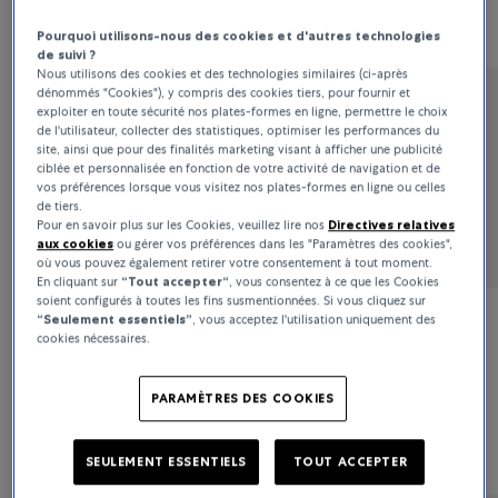
6 600 CHF
5 500 CHF
Pourquoi utilisons-nous des cookies et d'autres technologies
de suivi ?
Nous utilisons des cookies et des technologies similaires (ci-après
dénommés "Cookies"), y compris des cookies tiers, pour fournir et
Bucherer Fine Jewellery
exploiter en toute sécurité nos plates-formes en ligne, permettre le choix
de l'utilisateur, collecter des statistiques, optimiser les performances du
Classics
site, ainsi que pour des finalités marketing visant à afficher une publicité
ciblée et personnalisée en fonction de votre activité de navigation et de
vos préférences lorsque vous visitez nos plates-formes en ligne ou celles
de tiers.
8 900 CHF
Pour en savoir plus sur les Cookies, veuillez lire nos
Directives relatives
aux cookies
ou gérer vos préférences dans les "Paramètres des cookies",
où vous pouvez également retirer votre consentement à tout moment.
En cliquant sur
“Tout accepter“
, vous consentez à ce que les Cookies
soient configurés à toutes les fins susmentionnées. Si vous cliquez sur
“Seulement essentiels”
, vous acceptez l'utilisation uniquement des
Bucherer Fine Jewellery
cookies nécessaires.
Diamond Twist
PARAMÈTRES DES COOKIES
38 500 CHF
SEULEMENT ESSENTIELS
TOUT ACCEPTER