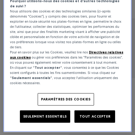
Pourquoi utilisons-nous des cookies et d'autres technologies
6 600 CHF
5 500 CHF
de suivi ?
Nous utilisons des cookies et des technologies similaires (ci-après
dénommés "Cookies"), y compris des cookies tiers, pour fournir et
exploiter en toute sécurité nos plates-formes en ligne, permettre le choix
de l'utilisateur, collecter des statistiques, optimiser les performances du
Bucherer Fine Jewellery
site, ainsi que pour des finalités marketing visant à afficher une publicité
ciblée et personnalisée en fonction de votre activité de navigation et de
Classics
vos préférences lorsque vous visitez nos plates-formes en ligne ou celles
de tiers.
Pour en savoir plus sur les Cookies, veuillez lire nos
Directives relatives
aux cookies
ou gérer vos préférences dans les "Paramètres des cookies",
8 900 CHF
où vous pouvez également retirer votre consentement à tout moment.
En cliquant sur
“Tout accepter“
, vous consentez à ce que les Cookies
soient configurés à toutes les fins susmentionnées. Si vous cliquez sur
“Seulement essentiels”
, vous acceptez l'utilisation uniquement des
cookies nécessaires.
Bucherer Fine Jewellery
PARAMÈTRES DES COOKIES
Diamond Twist
SEULEMENT ESSENTIELS
TOUT ACCEPTER
38 500 CHF