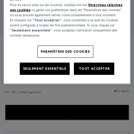
Pour en savoir plus sur les Cookies, veuillez lire nos
Directives relatives
aux cookies
ou gérer vos préférences dans les "Paramètres des cookies",
où vous pouvez également retirer votre consentement à tout moment.
En cliquant sur
“Tout accepter“
, vous consentez à ce que les Cookies
soient configurés à toutes les fins susmentionnées. Si vous cliquez sur
“Seulement essentiels”
, vous acceptez l'utilisation uniquement des
cookies nécessaires.
Bucherer Fine Jewellery
PARAMÈTRES DES COOKIES
Classics
SEULEMENT ESSENTIELS
TOUT ACCEPTER
400 CHF
En stock
incl. TVA / Livraison gratuite
...