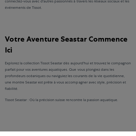
connectez-vous avec d'autres passionnés à travers les réseaux sociaux et les
événements de Tissot.
Votre Aventure Seastar Commence
Ici
Explorez la collection Tissot Seastar dès aujourd'hui et trouvez le compagnon
parfait pour vos aventures aquatiques. Que vous plongiez dans les
profondeurs océaniques ou naviguiez les courants de la vie quotidienne,
une montre Seastar est prête à vous accompagner avec style, précision et
fiabilité.
Tissot Seastar : Où la précision suisse rencontre la passion aquatique.