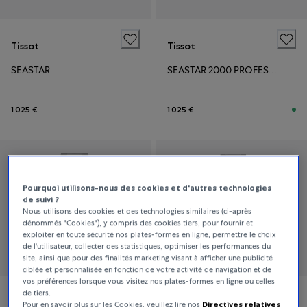
Tissot
Tissot
SEASTAR
SEASTAR 2000 PROFESSIONAL POWERMATIC 80
1 025 €
1 025 €
Pourquoi utilisons-nous des cookies et d'autres technologies
de suivi ?
Nous utilisons des cookies et des technologies similaires (ci-après
dénommés "Cookies"), y compris des cookies tiers, pour fournir et
exploiter en toute sécurité nos plates-formes en ligne, permettre le choix
de l'utilisateur, collecter des statistiques, optimiser les performances du
site, ainsi que pour des finalités marketing visant à afficher une publicité
ciblée et personnalisée en fonction de votre activité de navigation et de
vos préférences lorsque vous visitez nos plates-formes en ligne ou celles
de tiers.
Tissot
Tissot
Pour en savoir plus sur les Cookies, veuillez lire nos
Directives relatives