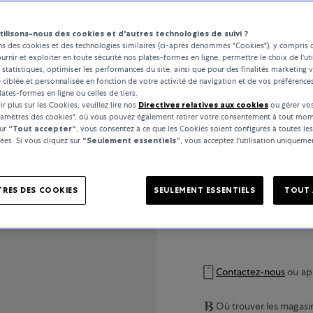
tilisons-nous des cookies et d'autres technologies de suivi ?
..
ns des cookies et des technologies similaires (ci-après dénommés "Cookies"), y compris 
ournir et exploiter en toute sécurité nos plates-formes en ligne, permettre le choix de l'uti
 statistiques, optimiser les performances du site, ainsi que pour des finalités marketing v
é ciblée et personnalisée en fonction de votre activité de navigation et de vos préférence
lates-formes en ligne ou celles de tiers.
r plus sur les Cookies, veuillez lire nos
Directives relatives aux cookies
ou gérer vos
DÉTAILS DU PRODUIT
ramètres des cookies", où vous pouvez également retirer votre consentement à tout mom
sur
“Tout accepter“
, vous consentez à ce que les Cookies soient configurés à toutes les
es. Si vous cliquez sur
“Seulement essentiels”
, vous acceptez l'utilisation uniquem
SPÉCIFICATIONS
RES DES COOKIES
SEULEMENT ESSENTIELS
TOUT 
Contactez-nous
ou ap
Où trouver les magasi