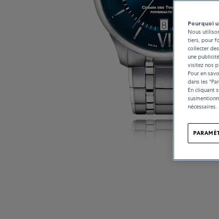
Pourquoi u
Nous utiliso
tiers, pour f
collecter des
une publicit
visitez nos p
Pour en savoi
dans les "Pa
En cliquant 
susmentionné
nécessaires.
PARAMÈT