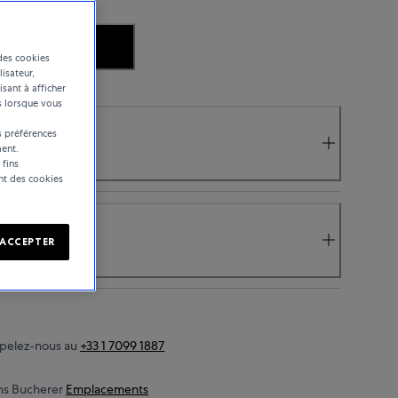
.
des cookies
lisateur,
isant à afficher
s lorsque vous
 préférences
ent.
 fins
ent des cookies
ACCEPTER
pelez-nous au
+33 1 7099 1887
ns Bucherer
Emplacements