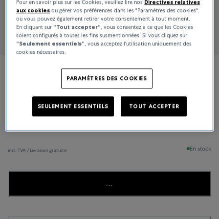
Pour en savoir plus sur les Cookies, veuillez lire nos
Directives relatives
aux cookies
ou gérer vos préférences dans les "Paramètres des cookies",
où vous pouvez également retirer votre consentement à tout moment.
En cliquant sur
“Tout accepter“
, vous consentez à ce que les Cookies
soient configurés à toutes les fins susmentionnées. Si vous cliquez sur
“Seulement essentiels”
, vous acceptez l'utilisation uniquement des
cookies nécessaires.
Mido
PARAMÈTRES DES COOKIES
Baroncelli
SEULEMENT ESSENTIELS
TOUT ACCEPTER
1 890 €
En stock
incl. TVA / Livraison gratuite
...