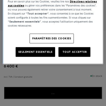
Pour en savoir plus sur les Cookies, veuillez lire nos
Directives relatives
aux cookies
ou gérer vos préférences dans les "Paramètres des cookies",
où vous pouvez également retirer votre consentement à tout moment.
En cliquant sur
“Tout accepter“
, vous consentez à ce que les Cookies
soient configurés à toutes les fins susmentionnées. Si vous cliquez sur
“Seulement essentiels”
, vous acceptez l'utilisation uniquement des
cookies nécessaires.
PARAMÈTRES DES COOKIES
Breitling
Superocean Heritage B31
SEULEMENT ESSENTIELS
TOUT ACCEPTER
6 400 €
En stock
incl. TVA / Livraison gratuite
...