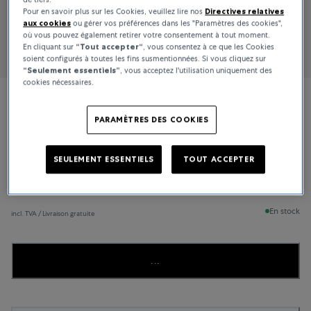
Pour en savoir plus sur les Cookies, veuillez lire nos
Directives relatives
aux cookies
ou gérer vos préférences dans les "Paramètres des cookies",
où vous pouvez également retirer votre consentement à tout moment.
En cliquant sur
“Tout accepter“
, vous consentez à ce que les Cookies
soient configurés à toutes les fins susmentionnées. Si vous cliquez sur
“Seulement essentiels”
, vous acceptez l'utilisation uniquement des
cookies nécessaires.
Bucherer Fine Jewellery
PARAMÈTRES DES COOKIES
Shapes
SEULEMENT ESSENTIELS
TOUT ACCEPTER
1 050 €
En stock
incl. TVA / Livraison gratuite
...