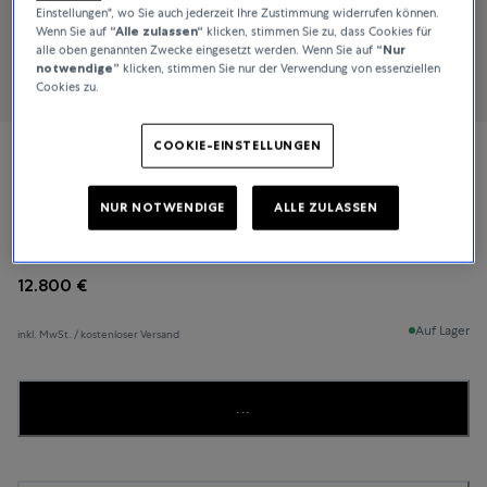
Einstellungen", wo Sie auch jederzeit Ihre Zustimmung widerrufen können.
Wenn Sie auf
“Alle zulassen“
klicken, stimmen Sie zu, dass Cookies für
alle oben genannten Zwecke eingesetzt werden. Wenn Sie auf
“Nur
notwendige”
klicken, stimmen Sie nur der Verwendung von essenziellen
Cookies zu.
COOKIE-EINSTELLUNGEN
Jaeger-LeCoultre
NUR NOTWENDIGE
ALLE ZULASSEN
Master Ultra-Thin
12.800 €
Auf Lager
inkl. MwSt. / kostenloser Versand
...