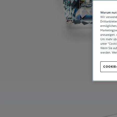
Warum nutz
Wir verwende
Drittanbiete
ermöglichen,
Marketingzwe
anzuzeigen, 
Um mehr über
unter "Cooki
Wenn Sie au
werden. Wen
COOKIE