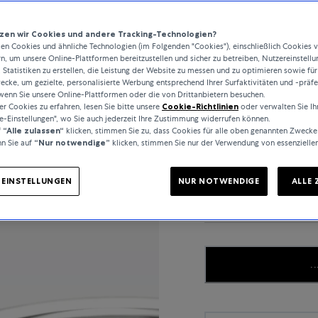
en wir Cookies und andere Tracking-Technologien?
n Cookies und ähnliche Technologien (im Folgenden "Cookies"), einschließlich Cookies 
rn, um unsere Online-Plattformen bereitzustellen und sicher zu betreiben, Nutzereinstellu
MATERIAL
 Statistiken zu erstellen, die Leistung der Website zu messen und zu optimieren sowie für
cke, um gezielte, personalisierte Werbung entsprechend Ihrer Surfaktivitäten und -präf
WEISSGOLD
wenn Sie unsere Online-Plattformen oder die von Drittanbietern besuchen.
 Cookies zu erfahren, lesen Sie bitte unsere
Cookie-Richtlinien
oder verwalten Sie Ih
e-Einstellungen", wo Sie auch jederzeit Ihre Zustimmung widerrufen können.
f
“Alle zulassen“
klicken, stimmen Sie zu, dass Cookies für alle oben genannten Zwecke
n Sie auf
“Nur notwendige”
klicken, stimmen Sie nur der Verwendung von essenzielle
GEMSTONE
-EINSTELLUNGEN
NUR NOTWENDIGE
ALLE 
AQUAMARINE
..