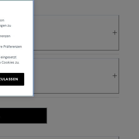
von
ngen zu
erenzen
re Präferenzen
 eingesetzt
n Cookies zu.
ZULASSEN
.