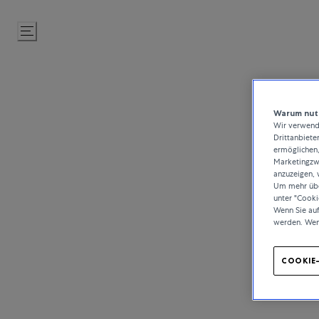
Zum
Inhalt
springen
Warum nutz
Wir verwende
Drittanbiete
ermöglichen,
Marketingzwe
anzuzeigen, 
Um mehr über
unter "Cooki
Wenn Sie au
werden. Wen
COOKIE