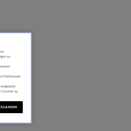
von
ngen zu
erenzen
re Präferenzen
 eingesetzt
n Cookies zu.
ZULASSEN