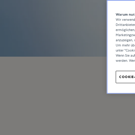
Warum nutz
Wir verwende
Drittanbiete
ermöglichen,
Marketingzwe
anzuzeigen, 
Um mehr über
unter "Cooki
Wenn Sie au
werden. Wen
COOKIE