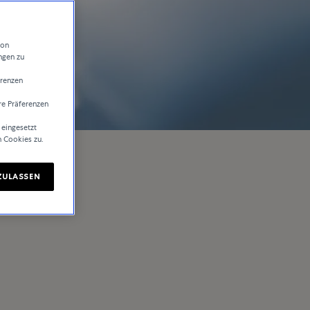
von
ngen zu
erenzen
re Präferenzen
 eingesetzt
n Cookies zu.
ZULASSEN