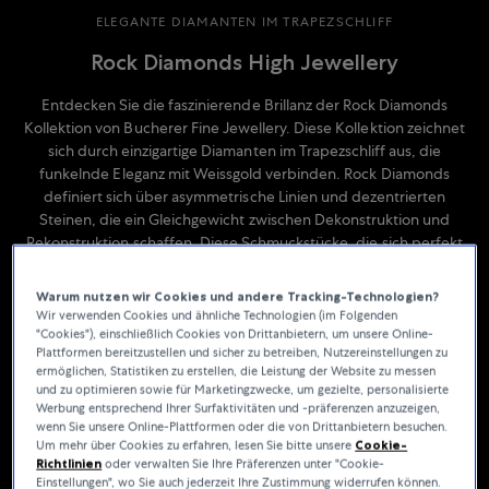
ELEGANTE DIAMANTEN IM TRAPEZSCHLIFF
Rock Diamonds High Jewellery
Entdecken Sie die faszinierende Brillanz der Rock Diamonds
Kollektion von Bucherer Fine Jewellery. Diese Kollektion zeichnet
sich durch einzigartige Diamanten im Trapezschliff aus, die
funkelnde Eleganz mit Weissgold verbinden. Rock Diamonds
definiert sich über asymmetrische Linien und dezentrierten
Steinen, die ein Gleichgewicht zwischen Dekonstruktion und
Rekonstruktion schaffen. Diese Schmuckstücke, die sich perfekt
zum Kombinieren eignen, spielen mit Symmetrie und Asymmetrie
und bringen so die Tiefe und geometrische Schönheit des
Warum nutzen wir Cookies und andere Tracking-Technologien?
Trapezschliffs zur Geltung.
Wir verwenden Cookies und ähnliche Technologien (im Folgenden
"Cookies"), einschließlich Cookies von Drittanbietern, um unsere Online-
Plattformen bereitzustellen und sicher zu betreiben, Nutzereinstellungen zu
ermöglichen, Statistiken zu erstellen, die Leistung der Website zu messen
und zu optimieren sowie für Marketingzwecke, um gezielte, personalisierte
Werbung entsprechend Ihrer Surfaktivitäten und -präferenzen anzuzeigen,
wenn Sie unsere Online-Plattformen oder die von Drittanbietern besuchen.
Um mehr über Cookies zu erfahren, lesen Sie bitte unsere
Cookie-
Richtlinien
oder verwalten Sie Ihre Präferenzen unter "Cookie-
Einstellungen", wo Sie auch jederzeit Ihre Zustimmung widerrufen können.