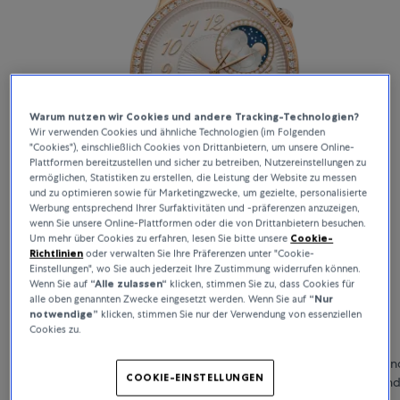
Warum nutzen wir Cookies und andere Tracking-Technologien?
Wir verwenden Cookies und ähnliche Technologien (im Folgenden
"Cookies"), einschließlich Cookies von Drittanbietern, um unsere Online-
Plattformen bereitzustellen und sicher zu betreiben, Nutzereinstellungen zu
ermöglichen, Statistiken zu erstellen, die Leistung der Website zu messen
und zu optimieren sowie für Marketingzwecke, um gezielte, personalisierte
Werbung entsprechend Ihrer Surfaktivitäten und -präferenzen anzuzeigen,
wenn Sie unsere Online-Plattformen oder die von Drittanbietern besuchen.
Um mehr über Cookies zu erfahren, lesen Sie bitte unsere
Cookie-
Richtlinien
oder verwalten Sie Ihre Präferenzen unter "Cookie-
Einstellungen", wo Sie auch jederzeit Ihre Zustimmung widerrufen können.
Wenn Sie auf
“Alle zulassen“
klicken, stimmen Sie zu, dass Cookies für
alle oben genannten Zwecke eingesetzt werden. Wenn Sie auf
“Nur
notwendige”
klicken, stimmen Sie nur der Verwendung von essenziellen
Égérie
Cookies zu.
Die Égérie Kollektion ist ausschliesslich der Weiblichkeit gewidmet un
COOKIE-EINSTELLUNGEN
ihr inspiriert. Dabei begegnen sich die Welten von Haute Couture un