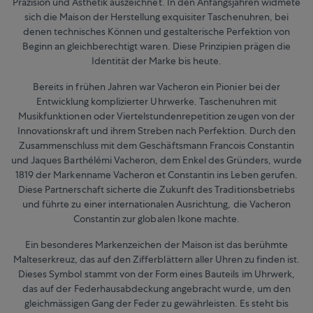
Präzision und Ästhetik auszeichnet. In den Anfangsjahren widmete
sich die Maison der Herstellung exquisiter Taschenuhren, bei
denen technisches Können und gestalterische Perfektion von
Beginn an gleichberechtigt waren. Diese Prinzipien prägen die
Identität der Marke bis heute.
Bereits in frühen Jahren war Vacheron ein Pionier bei der
Entwicklung komplizierter Uhrwerke. Taschenuhren mit
Musikfunktionen oder Viertelstundenrepetition zeugen von der
Innovationskraft und ihrem Streben nach Perfektion. Durch den
Zusammenschluss mit dem Geschäftsmann Francois Constantin
und Jaques Barthélémi Vacheron, dem Enkel des Gründers, wurde
1819 der Markenname Vacheron et Constantin ins Leben gerufen.
Diese Partnerschaft sicherte die Zukunft des Traditionsbetriebs
und führte zu einer internationalen Ausrichtung, die Vacheron
Constantin zur globalen Ikone machte.
Ein besonderes Markenzeichen der Maison ist das berühmte
Malteserkreuz, das auf den Zifferblättern aller Uhren zu finden ist.
Dieses Symbol stammt von der Form eines Bauteils im Uhrwerk,
das auf der Federhausabdeckung angebracht wurde, um den
gleichmässigen Gang der Feder zu gewährleisten. Es steht bis