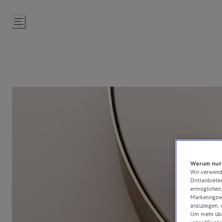
Zum
Inhalt
springen
Warum nutz
Wir verwende
Drittanbiete
ermöglichen,
Marketingzwe
anzuzeigen, 
Um mehr über