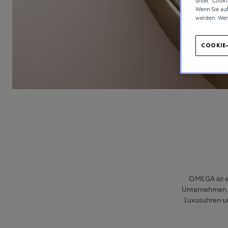
unter "Cooki
Wenn Sie au
werden. Wen
COOKIE
OMEGA ist e
Unternehmen be
Luxusuhren u