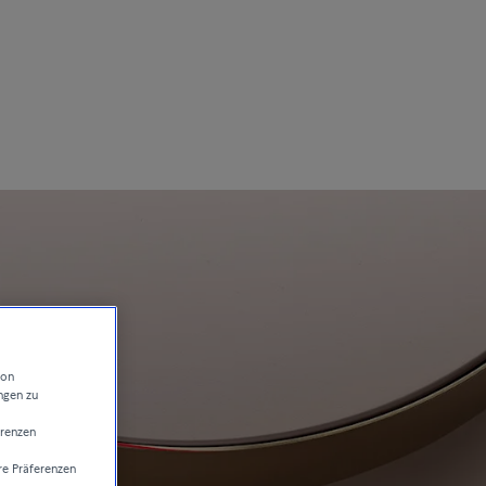
von
ngen zu
erenzen
re Präferenzen