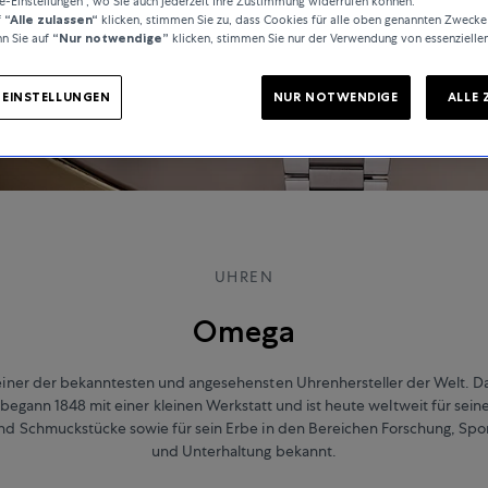
e-Einstellungen", wo Sie auch jederzeit Ihre Zustimmung widerrufen können.
f
“Alle zulassen“
klicken, stimmen Sie zu, dass Cookies für alle oben genannten Zwecke
n Sie auf
“Nur notwendige”
klicken, stimmen Sie nur der Verwendung von essenzielle
-EINSTELLUNGEN
NUR NOTWENDIGE
ALLE 
UHREN
Omega
iner der bekanntesten und angesehensten Uhrenhersteller der Welt. D
gann 1848 mit einer kleinen Werkstatt und ist heute weltweit für sei
nd Schmuckstücke sowie für sein Erbe in den Bereichen Forschung, Spo
und Unterhaltung bekannt.