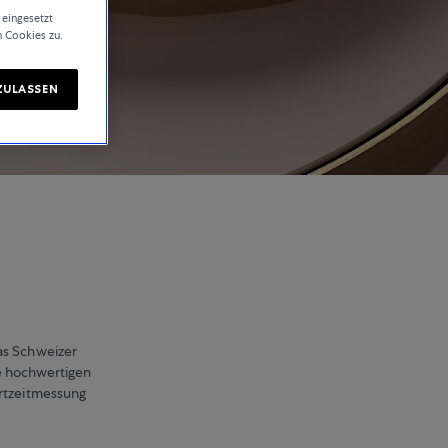
 eingesetzt
n Cookies zu.
ZULASSEN
as Schweizer
ne hochwertigen
rtzeitmessung