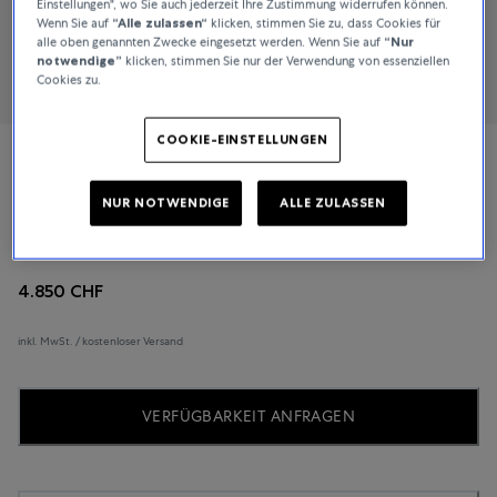
Einstellungen", wo Sie auch jederzeit Ihre Zustimmung widerrufen können.
Wenn Sie auf
“Alle zulassen“
klicken, stimmen Sie zu, dass Cookies für
alle oben genannten Zwecke eingesetzt werden. Wenn Sie auf
“Nur
notwendige”
klicken, stimmen Sie nur der Verwendung von essenziellen
Cookies zu.
COOKIE-EINSTELLUNGEN
Breitling
NUR NOTWENDIGE
ALLE ZULASSEN
Superocean Automatic 42 Rainbow
4.850 CHF
inkl. MwSt. / kostenloser Versand
VERFÜGBARKEIT ANFRAGEN