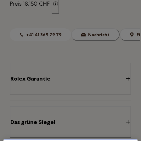
Preis 18.150 CHF
+41 41 369 79 79
Nachricht
F
Rolex Garantie
Das grüne Siegel